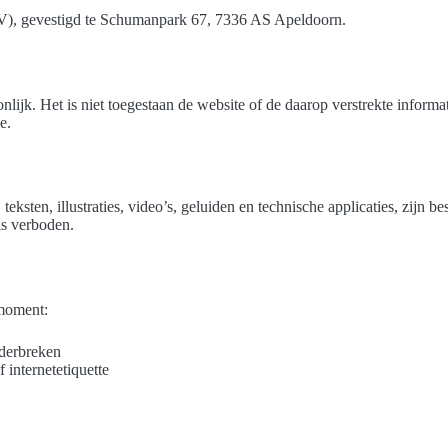
), gevestigd te Schumanpark 67, 7336 AS Apeldoorn.
nlijk. Het is niet toegestaan de website of de daarop verstrekte informa
e.
eksten, illustraties, video’s, geluiden en technische applicaties, zijn
is verboden.
 moment:
nderbreken
 internetetiquette